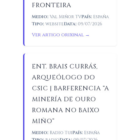
FRONTEIRA
Medio:
Val Miñor TV
País:
España
Tipo:
website
Data:
09/07/2026
Ver artigo orixinal →
ENT. BRAIS CURRÁS,
ARQUEÓLOGO DO
CSIC | BARFERENCIA “A
MINERÍA DE OURO
ROMANA NO BAIXO
MIÑO”
Medio:
Radio Tui
País:
España
Tipo:
radio
Data:
09/07/2026