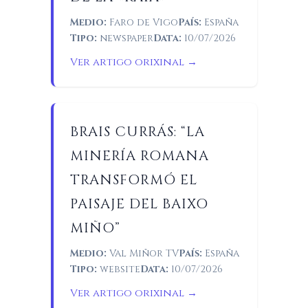
Medio:
Faro de Vigo
País:
España
Tipo:
newspaper
Data:
10/07/2026
Ver artigo orixinal →
BRAIS CURRÁS: “LA
MINERÍA ROMANA
TRANSFORMÓ EL
PAISAJE DEL BAIXO
MIÑO”
Medio:
Val Miñor TV
País:
España
Tipo:
website
Data:
10/07/2026
Ver artigo orixinal →