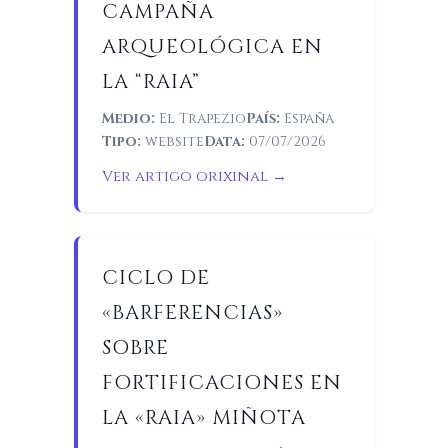
CAMPAÑA
ARQUEOLÓGICA EN
LA “RAIA”
Medio:
El Trapezio
País:
España
Tipo:
website
Data:
07/07/2026
Ver artigo orixinal →
CICLO DE
«BARFERENCIAS»
SOBRE
FORTIFICACIONES EN
LA «RAIA» MIÑOTA