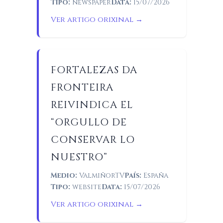
Tipo:
newspaper
Data:
15/07/2026
Ver artigo orixinal →
FORTALEZAS DA
FRONTEIRA
REIVINDICA EL
“ORGULLO DE
CONSERVAR LO
NUESTRO”
Medio:
ValmiñorTV
País:
España
Tipo:
website
Data:
15/07/2026
Ver artigo orixinal →